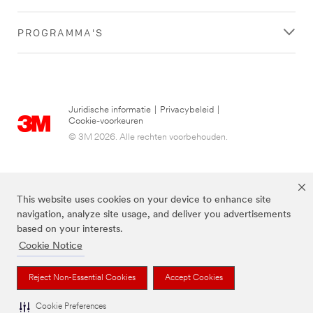
PROGRAMMA'S
Juridische informatie
|
Privacybeleid
|
Cookie-voorkeuren
© 3M 2026. Alle rechten voorbehouden.
This website uses cookies on your device to enhance site
navigation, analyze site usage, and deliver you advertisements
based on your interests.
Cookie Notice
3M, Post-it® en de kleur Canary Yellow™ zijn handelsmerken van 3M.
Reject Non-Essential Cookies
Accept Cookies
Cookie Preferences