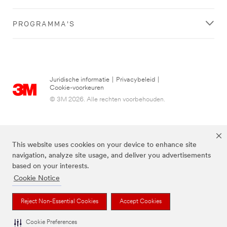
PROGRAMMA'S
Juridische informatie
|
Privacybeleid
|
Cookie-voorkeuren
© 3M 2026. Alle rechten voorbehouden.
This website uses cookies on your device to enhance site
navigation, analyze site usage, and deliver you advertisements
based on your interests.
Cookie Notice
3M, Post-it® en de kleur Canary Yellow™ zijn handelsmerken van 3M.
Reject Non-Essential Cookies
Accept Cookies
Cookie Preferences