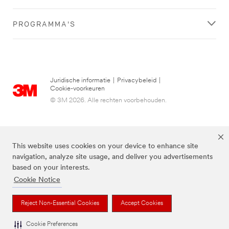
PROGRAMMA'S
Juridische informatie
|
Privacybeleid
|
Cookie-voorkeuren
© 3M 2026. Alle rechten voorbehouden.
This website uses cookies on your device to enhance site
navigation, analyze site usage, and deliver you advertisements
based on your interests.
Cookie Notice
3M, Post-it® en de kleur Canary Yellow™ zijn handelsmerken van 3M.
Reject Non-Essential Cookies
Accept Cookies
Cookie Preferences