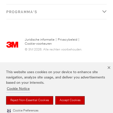
PROGRAMMA'S
Juridische informatie
|
Privacybeleid
|
Cookie-voorkeuren
© 3M 2026. Alle rechten voorbehouden.
This website uses cookies on your device to enhance site
navigation, analyze site usage, and deliver you advertisements
based on your interests.
Cookie Notice
3M, Post-it® en de kleur Canary Yellow™ zijn handelsmerken van 3M.
Reject Non-Essential Cookies
Accept Cookies
Cookie Preferences