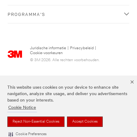
PROGRAMMA'S
Juridische informatie
|
Privacybeleid
|
Cookie-voorkeuren
© 3M 2026. Alle rechten voorbehouden.
This website uses cookies on your device to enhance site
navigation, analyze site usage, and deliver you advertisements
based on your interests.
Cookie Notice
3M, Post-it® en de kleur Canary Yellow™ zijn handelsmerken van 3M.
Reject Non-Essential Cookies
Accept Cookies
Cookie Preferences