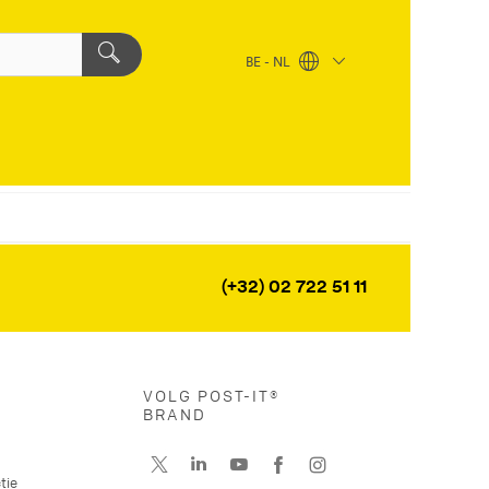
BE - NL
(+32) 02 722 51 11
VOLG POST-IT®
BRAND
tie