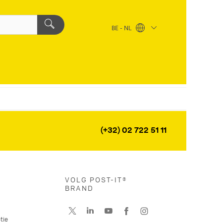
BE - NL
(+32) 02 722 51 11
VOLG POST-IT®
BRAND
tie