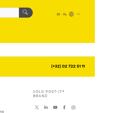
BE - NL
(+32) 02 722 51 11
VOLG POST-IT®
BRAND
tie