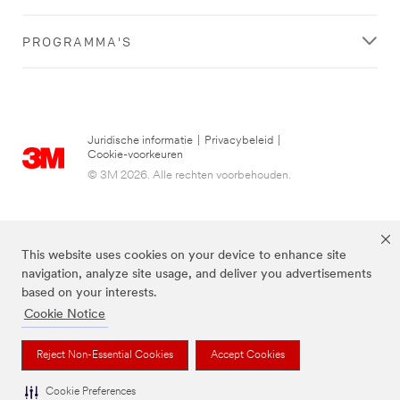
PROGRAMMA'S
Juridische informatie
|
Privacybeleid
|
Cookie-voorkeuren
© 3M 2026. Alle rechten voorbehouden.
This website uses cookies on your device to enhance site
navigation, analyze site usage, and deliver you advertisements
based on your interests.
Cookie Notice
3M, Post-it® en de kleur Canary Yellow™ zijn handelsmerken van 3M.
Reject Non-Essential Cookies
Accept Cookies
Cookie Preferences