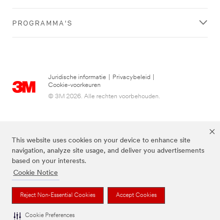
PROGRAMMA'S
Juridische informatie
|
Privacybeleid
|
Cookie-voorkeuren
© 3M 2026. Alle rechten voorbehouden.
This website uses cookies on your device to enhance site
navigation, analyze site usage, and deliver you advertisements
based on your interests.
Cookie Notice
3M, Post-it® en de kleur Canary Yellow™ zijn handelsmerken van 3M.
Reject Non-Essential Cookies
Accept Cookies
Cookie Preferences