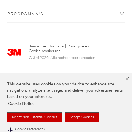
PROGRAMMA'S
Juridische informatie
|
Privacybeleid
|
Cookie-voorkeuren
© 3M 2026. Alle rechten voorbehouden.
This website uses cookies on your device to enhance site
navigation, analyze site usage, and deliver you advertisements
based on your interests.
Cookie Notice
3M, Post-it® en de kleur Canary Yellow™ zijn handelsmerken van 3M.
Reject Non-Essential Cookies
Accept Cookies
Cookie Preferences