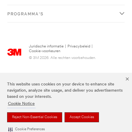
PROGRAMMA'S
Juridische informatie
|
Privacybeleid
|
Cookie-voorkeuren
© 3M 2026. Alle rechten voorbehouden.
This website uses cookies on your device to enhance site
navigation, analyze site usage, and deliver you advertisements
based on your interests.
Cookie Notice
3M, Post-it® en de kleur Canary Yellow™ zijn handelsmerken van 3M.
Reject Non-Essential Cookies
Accept Cookies
Cookie Preferences