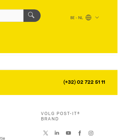
BE - NL
(+32) 02 722 51 11
VOLG POST-IT®
BRAND
tie