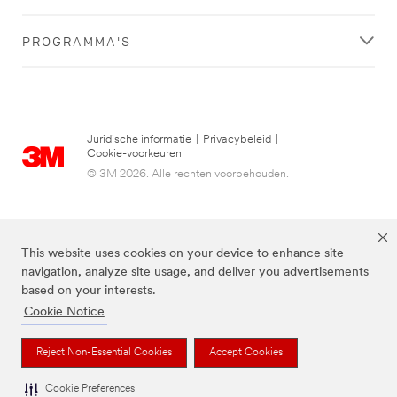
PROGRAMMA'S
Juridische informatie
|
Privacybeleid
|
Cookie-voorkeuren
© 3M 2026. Alle rechten voorbehouden.
This website uses cookies on your device to enhance site
navigation, analyze site usage, and deliver you advertisements
based on your interests.
Cookie Notice
3M, Post-it® en de kleur Canary Yellow™ zijn handelsmerken van 3M.
Reject Non-Essential Cookies
Accept Cookies
Cookie Preferences