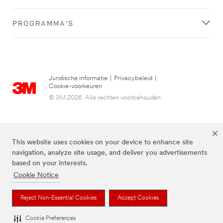
PROGRAMMA'S
Juridische informatie
|
Privacybeleid
|
Cookie-voorkeuren
© 3M 2026. Alle rechten voorbehouden.
This website uses cookies on your device to enhance site
navigation, analyze site usage, and deliver you advertisements
based on your interests.
Cookie Notice
3M, Post-it® en de kleur Canary Yellow™ zijn handelsmerken van 3M.
Reject Non-Essential Cookies
Accept Cookies
Cookie Preferences