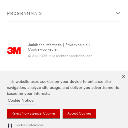
PROGRAMMA'S
Juridische informatie
|
Privacybeleid
|
Cookie-voorkeuren
© 3M 2026. Alle rechten voorbehouden.
This website uses cookies on your device to enhance site
navigation, analyze site usage, and deliver you advertisements
based on your interests.
Cookie Notice
3M, Post-it® en de kleur Canary Yellow™ zijn handelsmerken van 3M.
Reject Non-Essential Cookies
Accept Cookies
Cookie Preferences