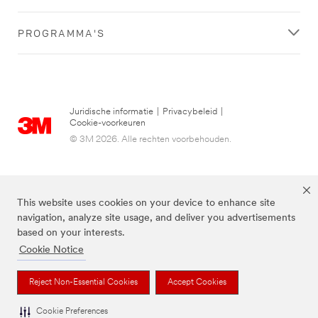
PROGRAMMA'S
Juridische informatie
|
Privacybeleid
|
Cookie-voorkeuren
© 3M 2026. Alle rechten voorbehouden.
This website uses cookies on your device to enhance site
navigation, analyze site usage, and deliver you advertisements
based on your interests.
Cookie Notice
3M, Post-it® en de kleur Canary Yellow™ zijn handelsmerken van 3M.
Reject Non-Essential Cookies
Accept Cookies
Cookie Preferences