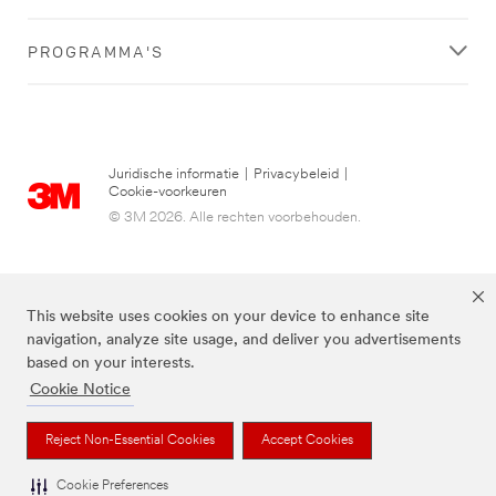
PROGRAMMA'S
Juridische informatie
|
Privacybeleid
|
Cookie-voorkeuren
© 3M 2026. Alle rechten voorbehouden.
This website uses cookies on your device to enhance site
navigation, analyze site usage, and deliver you advertisements
based on your interests.
Cookie Notice
3M, Post-it® en de kleur Canary Yellow™ zijn handelsmerken van 3M.
Reject Non-Essential Cookies
Accept Cookies
Cookie Preferences