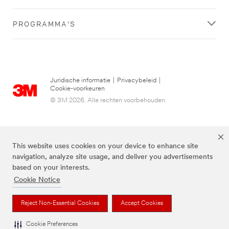
PROGRAMMA'S
Juridische informatie
|
Privacybeleid
|
Cookie-voorkeuren
© 3M 2026. Alle rechten voorbehouden.
This website uses cookies on your device to enhance site
navigation, analyze site usage, and deliver you advertisements
based on your interests.
Cookie Notice
3M, Post-it® en de kleur Canary Yellow™ zijn handelsmerken van 3M.
Reject Non-Essential Cookies
Accept Cookies
Cookie Preferences