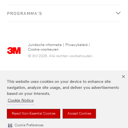
PROGRAMMA'S
Juridische informatie
|
Privacybeleid
|
Cookie-voorkeuren
© 3M 2026. Alle rechten voorbehouden.
This website uses cookies on your device to enhance site
navigation, analyze site usage, and deliver you advertisements
based on your interests.
Cookie Notice
3M, Post-it® en de kleur Canary Yellow™ zijn handelsmerken van 3M.
Reject Non-Essential Cookies
Accept Cookies
Cookie Preferences