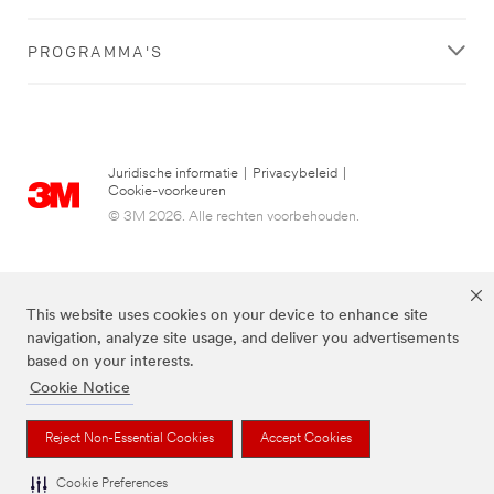
PROGRAMMA'S
Juridische informatie
|
Privacybeleid
|
Cookie-voorkeuren
© 3M 2026. Alle rechten voorbehouden.
This website uses cookies on your device to enhance site
navigation, analyze site usage, and deliver you advertisements
based on your interests.
Cookie Notice
3M, Post-it® en de kleur Canary Yellow™ zijn handelsmerken van 3M.
Reject Non-Essential Cookies
Accept Cookies
Cookie Preferences