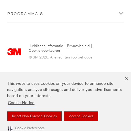
PROGRAMMA'S
Juridische informatie
|
Privacybeleid
|
Cookie-voorkeuren
© 3M 2026. Alle rechten voorbehouden.
This website uses cookies on your device to enhance site
navigation, analyze site usage, and deliver you advertisements
based on your interests.
Cookie Notice
3M, Post-it® en de kleur Canary Yellow™ zijn handelsmerken van 3M.
Reject Non-Essential Cookies
Accept Cookies
Cookie Preferences