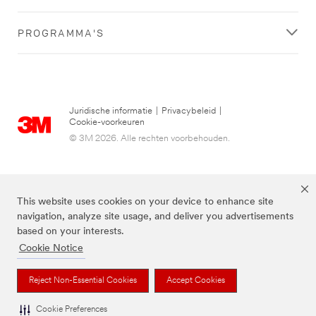
PROGRAMMA'S
Juridische informatie
|
Privacybeleid
|
Cookie-voorkeuren
© 3M 2026. Alle rechten voorbehouden.
This website uses cookies on your device to enhance site
navigation, analyze site usage, and deliver you advertisements
based on your interests.
Cookie Notice
3M, Post-it® en de kleur Canary Yellow™ zijn handelsmerken van 3M.
Reject Non-Essential Cookies
Accept Cookies
Cookie Preferences