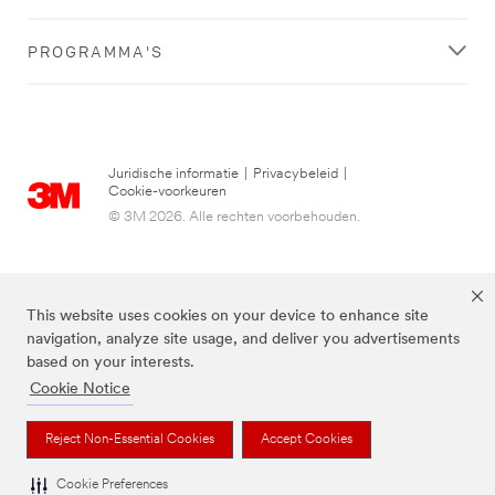
PROGRAMMA'S
Juridische informatie
|
Privacybeleid
|
Cookie-voorkeuren
© 3M 2026. Alle rechten voorbehouden.
This website uses cookies on your device to enhance site
navigation, analyze site usage, and deliver you advertisements
based on your interests.
Cookie Notice
3M, Post-it® en de kleur Canary Yellow™ zijn handelsmerken van 3M.
Reject Non-Essential Cookies
Accept Cookies
Cookie Preferences