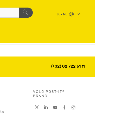
BE - NL
(+32) 02 722 51 11
VOLG POST-IT®
BRAND
tie