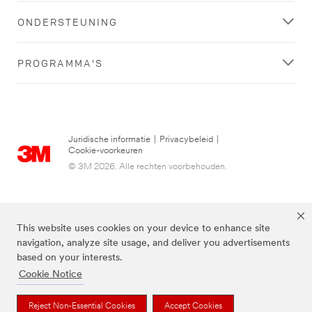
ONDERSTEUNING
PROGRAMMA'S
Juridische informatie
|
Privacybeleid
|
Cookie-voorkeuren
© 3M 2026. Alle rechten voorbehouden.
This website uses cookies on your device to enhance site
navigation, analyze site usage, and deliver you advertisements
based on your interests.
Cookie Notice
3M, Post-it® en de kleur Canary Yellow™ zijn handelsmerken van 3M.
Reject Non-Essential Cookies
Accept Cookies