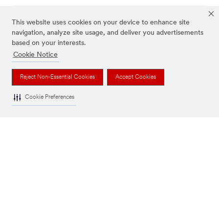
PROGRAMMA'S
This website uses cookies on your device to enhance site
navigation, analyze site usage, and deliver you advertisements
based on your interests.
Cookie Notice
Juridische informatie
|
Privacybeleid
|
Reject Non-Essential Cookies
Accept Cookies
Cookie-voorkeuren
© 3M 2026. Alle rechten voorbehouden.
Cookie Preferences
3M, Post-it® en de kleur Canary Yellow™ zijn handelsmerken van 3M.