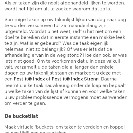
Als er taken zijn die nooit afgehandeld lijken te worden,
wordt het tijd om uit te zoeken waarom dat zo is.
Sommige taken op uw takenlijst lijken van dag naar dag
te worden verschoven tot ze maandenlang zijn
uitgesteld. Voordat u het weet, redt u het niet om een
doel te bereiken dat in eerste instantie een makkie leek
te zijn. Wat is er gebeurd? Was de taak eigenlijk
helemaal niet zo belangrijk? Of was er iets dat de
afhandeling ervan in de weg stond? Hoe dan ook, er was
iets niet goed. Om te voorkomen dat u in deze valkuil
valt, verzamelt u de taken die al langer dan enkele
dagen op uw takenlijst staan en markeert u deze met
een
of
. Daarna
Post-it® Index
Post-it® Index Strong
neemt u elke taak nauwkeurig onder de loep en bepaalt
u welke taken van de lijst af kunnen en voor welke taken
u uw probleemoplossende vermogens moet aanwenden
om verder te gaan.
De bucketlist
Maak virtuele 'buckets' om taken te verdelen en koppel
ze aan tijdlijnen en subtaken.