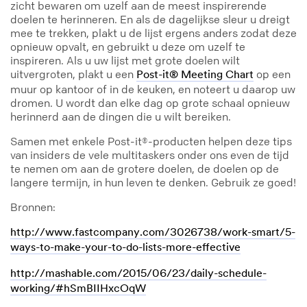
zicht bewaren om uzelf aan de meest inspirerende
doelen te herinneren. En als de dagelijkse sleur u dreigt
mee te trekken, plakt u de lijst ergens anders zodat deze
opnieuw opvalt, en gebruikt u deze om uzelf te
inspireren. Als u uw lijst met grote doelen wilt
uitvergroten, plakt u een
op een
Post-it® Meeting Chart
muur op kantoor of in de keuken, en noteert u daarop uw
dromen. U wordt dan elke dag op grote schaal opnieuw
herinnerd aan de dingen die u wilt bereiken.
Samen met enkele Post-it®-producten helpen deze tips
van insiders de vele multitaskers onder ons even de tijd
te nemen om aan de grotere doelen, de doelen op de
langere termijn, in hun leven te denken. Gebruik ze goed!
Bronnen:
http://www.fastcompany.com/3026738/work-smart/5-
ways-to-make-your-to-do-lists-more-effective
http://mashable.com/2015/06/23/daily-schedule-
working/#hSmBIIHxcOqW