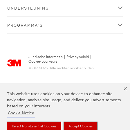
ONDERSTEUNING
PROGRAMMA'S
Juridische informatie
|
Privacybeleid
|
Cookie-voorkeuren
© 3M 2026. Alle rechten voorbehouden.
This website uses cookies on your device to enhance site
navigation, analyze site usage, and deliver you advertisements
based on your interests.
Cookie Notice
3M, Post-it® en de kleur Canary Yellow™ zijn handelsmerken van 3M.
Reject Non-Essential Cookies
Accept Cookies