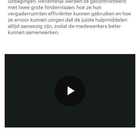
uitdagingen. Recentelijk werden ze geconfronteerd
met twee grote hindernissen: hoe ze hun
vergaderruimten efficiënter kunnen gebruiken en hoe
ze ervoor kunnen zorgen dat de juiste hulpmiddelen
altijd aanwezig zijn, zodat de medewerkers beter
kunnen samenwerken.
Play
Video