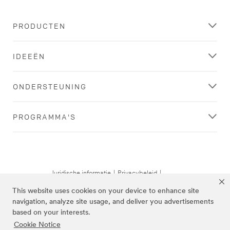
PRODUCTEN
IDEEËN
ONDERSTEUNING
PROGRAMMA'S
Juridische informatie
|
Privacybeleid
|
Cookie-voorkeuren
This website uses cookies on your device to enhance site
© 3M 2026. Alle rechten voorbehouden.
navigation, analyze site usage, and deliver you advertisements
based on your interests.
Cookie Notice