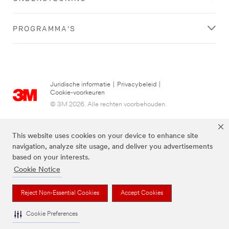
PROGRAMMA'S
Juridische informatie
|
Privacybeleid
|
Cookie-voorkeuren
© 3M 2026. Alle rechten voorbehouden.
This website uses cookies on your device to enhance site
navigation, analyze site usage, and deliver you advertisements
based on your interests.
Cookie Notice
Reject Non-Essential Cookies
Accept Cookies
3M, Post-it® en de kleur Canary Yellow™ zijn handelsmerken van 3M.
Cookie Preferences