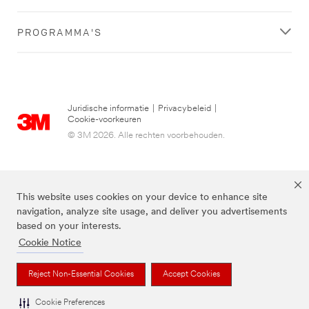
PROGRAMMA'S
Juridische informatie
|
Privacybeleid
|
Cookie-voorkeuren
© 3M 2026. Alle rechten voorbehouden.
This website uses cookies on your device to enhance site
navigation, analyze site usage, and deliver you advertisements
based on your interests.
Cookie Notice
3M, Post-it® en de kleur Canary Yellow™ zijn handelsmerken van 3M.
Reject Non-Essential Cookies
Accept Cookies
Cookie Preferences