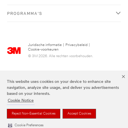
PROGRAMMA'S
Juridische informatie
|
Privacybeleid
|
Cookie-voorkeuren
© 3M 2026. Alle rechten voorbehouden.
This website uses cookies on your device to enhance site
navigation, analyze site usage, and deliver you advertisements
based on your interests.
Cookie Notice
3M, Post-it® en de kleur Canary Yellow™ zijn handelsmerken van 3M.
Reject Non-Essential Cookies
Accept Cookies
Cookie Preferences