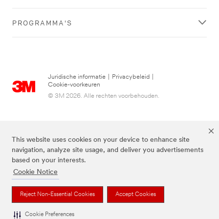
PROGRAMMA'S
Juridische informatie
|
Privacybeleid
|
Cookie-voorkeuren
© 3M 2026. Alle rechten voorbehouden.
This website uses cookies on your device to enhance site
navigation, analyze site usage, and deliver you advertisements
based on your interests.
Cookie Notice
3M, Post-it® en de kleur Canary Yellow™ zijn handelsmerken van 3M.
Reject Non-Essential Cookies
Accept Cookies
Cookie Preferences