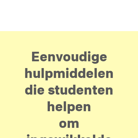
het ook echt blijft hangen.
Eenvoudige
hulpmiddelen
die studenten
helpen
om