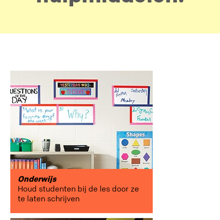
in de
kijker
connecties
productiviteit
Onderwijs
Houd studenten bij de les door ze
te laten schrijven
creativiteit