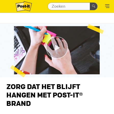
ZORG DAT HET BLIJFT
HANGEN MET POST-IT®
BRAND
Wanneer je iets opschrijft, is de kans 42% groter dat